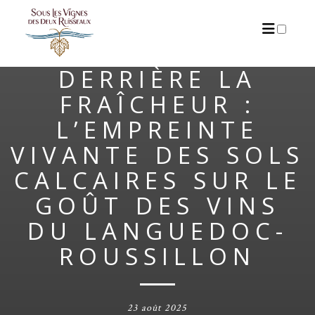
ARCHIVES
DERRIÈRE LA
FRAÎCHEUR :
L’EMPREINTE
VIVANTE DES SOLS
CALCAIRES SUR LE
GOÛT DES VINS
DU LANGUEDOC-
ROUSSILLON
23 août 2025